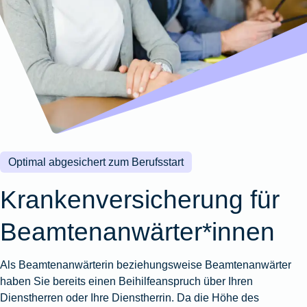
Wohnungsschutzbrief
Kunstversicherung
Montageversicherung
Zur
Zur
Zur
Gruppenunfall für
Gewässerschadenhaftpflicht
Reisehaftpflichtversicherung
Zur
Produktübersicht
Produktübersicht
Produktübersicht
Betriebe
Ausstellungsversicherung
Zur
Produktübersicht
Zur
Produktübersicht
Reiserücktrittsversicherung
Zur
Produktübersicht
Gruppenunfall für
Valorenversicherung
Produktübersicht
Vereine
Zur
Oldtimersammlungsversicherung
Produktübersicht
Zur
Produktübersicht
Optimal abgesichert zum Berufsstart
Zur
Produktübersicht
Krankenversicherung für
Beamten­anwärter*innen
Als Beamtenanwärterin beziehungsweise Beamtenanwärter
haben Sie bereits einen Beihilfeanspruch über Ihren
Dienstherren oder Ihre Dienstherrin. Da die Höhe des