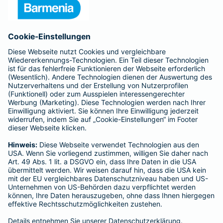
Unternehmen
Anfahrt
Affiliate-Partner werden
Barmenia ist Teil der BarmeniaGothaer
BELIEBTE SEITEN
Kranken-Zusatzversicherung
Tierversicherungen
Haftpflichtversicherung
Hausratversicherung
SERVICE
Adresse ändern
Schaden melden
Kilometerstandsmeldung
Serviceübersicht