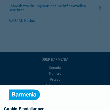
Jahresbetrachtungen in den nichtfinanziellen
Berichten
B.A.U.M.-Kodex
ÜBER BARMENIA
Kontakt
Karriere
Presse
Unternehmen
Anfahrt
Affiliate-Partner werden
Barmenia ist Teil der BarmeniaGothaer