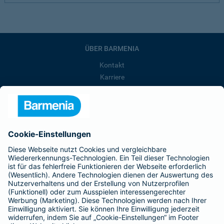
ÜBER BARMENIA
Kontakt
Karriere
Presse
Unternehmen
Anfahrt
Affiliate-Partner werden
Barmenia ist Teil der BarmeniaGothaer
BELIEBTE SEITEN
Kranken-Zusatzversicherung
Tierversicherungen
Haftpflichtversicherung
Hausratversicherung