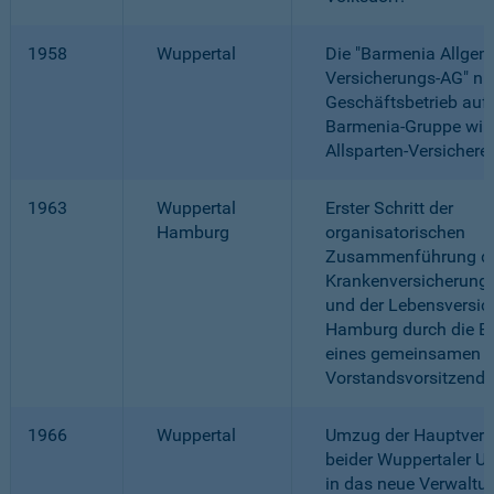
1958
Wuppertal
Die "Barmenia Allgem
Versicherungs-AG" ni
Geschäftsbetrieb auf.
Barmenia-Gruppe wir
Allsparten-Versicherer
1963
Wuppertal
Erster Schritt der
Hamburg
organisatorischen
Zusammenführung d
Krankenversicherung 
und der Lebensversic
Hamburg durch die Be
eines gemeinsamen
Vorstandsvorsitzende
1966
Wuppertal
Umzug der Hauptverw
beider Wuppertaler 
in das neue Verwalt