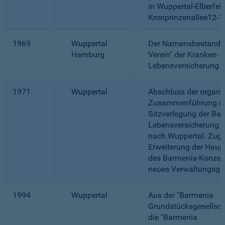
in Wuppertal-Elberfeld
Kronprinzenallee12-1
1969
Wuppertal
Der Namensbestandtei
Hamburg
Verein" der Kranken- 
Lebensversicherung en
1971
Wuppertal
Abschluss der organi
Zusammenführung du
Sitzverlegung der Ba
Lebensversicherung 
nach Wuppertal. Zugl
Erweiterung der Haup
des Barmenia-Konzern
neues Verwaltungsge
1994
Wuppertal
Aus der "Barmenia
Grundstücksgesellsch
die "Barmenia