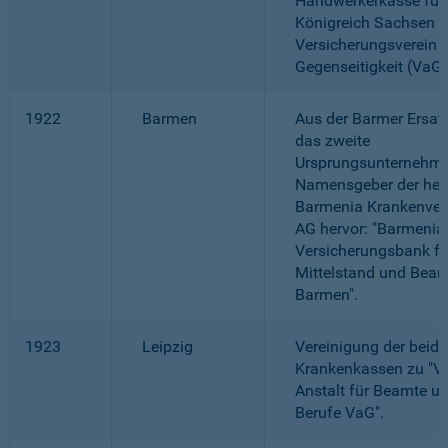
Handwerkerkasse für
Königreich Sachsen -
Versicherungsverein 
Gegenseitigkeit (VaG)
1922
Barmen
Aus der Barmer Ersat
das zweite
Ursprungsunternehme
Namensgeber der heu
Barmenia Krankenver
AG hervor: "Barmenia
Versicherungsbank fü
Mittelstand und Bea
Barmen".
1923
Leipzig
Vereinigung der beide
Krankenkassen zu "Ve
Anstalt für Beamte un
Berufe VaG".