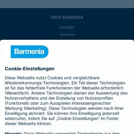
ÜBER BARMENIA
Kontakt
Karriere
Presse
Unternehmen
Anfahrt
Affiliate-Partner werden
Barmenia ist Teil der BarmeniaGothaer
BELIEBTE SEITEN
Kranken-Zusatzversicherung
Tierversicherungen
Haftpflichtversicherung
Hausratversicherung
SERVICE